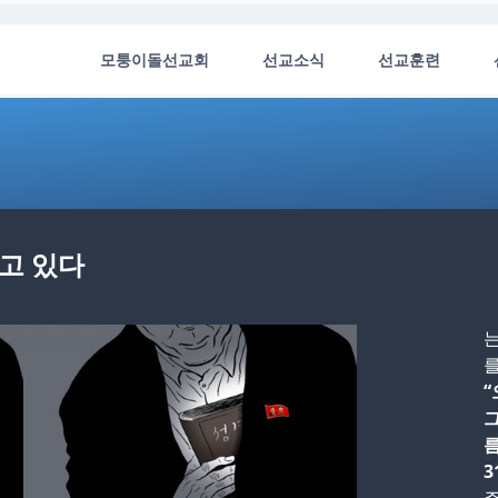
모퉁이돌선교회
선교소식
선교훈련
늘고 있다
는
를
“
그
름
3