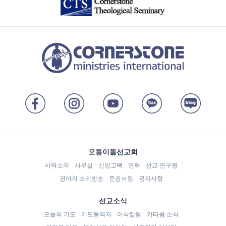
모퉁이돌선교회
사역소개
사무실
신앙고백
연혁
선교 연구원
광야의 소리방송
문광서원
공지사항
선교소식
오늘의 기도
기도동역자
이삭칼럼
카타콤 소식