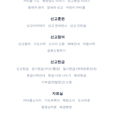
카타콤 기도
북한성도 이야기
선교현장 이야기
동역자 편지
정세와 선교
어린이 카타콤
선교훈련
선교아카데미
선교 컨퍼런스
선교 인턴쉽
선교참여
선교참여
기도사역
소식지 신청
예배안내
자원사역
집회신청하기
선교헌금
선교헌금
정기헌금 (카드/통장)
일시헌금 (계좌번호안내)
헌금사역안내
헌금 사연 나누기
해외헌금
기부금(연말정산) 신청
자료실
카타콤소식지
기도제목지
북한소식
도서자료
동영상자료
배경화면