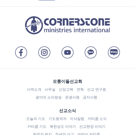
모퉁이돌선교회
사역소개
사무실
신앙고백
연혁
선교 연구원
광야의 소리방송
문광서원
공지사항
선교소식
오늘의 기도
기도동역자
이삭칼럼
카타콤 소식
카타콤 기도
북한성도 이야기
선교현장 이야기
동역자 편지
정세와 선교
어린이 카타콤