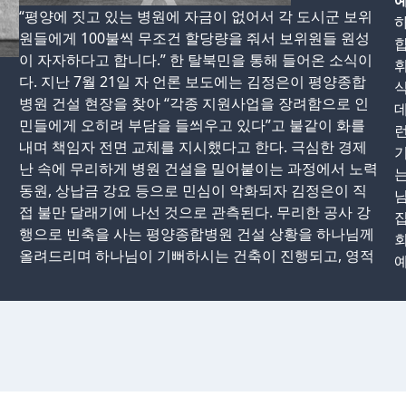
예
“평양에 짓고 있는 병원에 자금이 없어서 각 도시군 보위
하
원들에게 100불씩 무조건 할당량을 줘서 보위원들 원성
합
이 자자하다고 합니다.” 한 탈북민을 통해 들어온 소식이
휘
다. 지난 7월 21일 자 언론 보도에는 김정은이 평양종합
식
병원 건설 현장을 찾아 “각종 지원사업을 장려함으로 인
데
민들에게 오히려 부담을 들씌우고 있다”고 불같이 화를
런
내며 책임자 전면 교체를 지시했다고 한다. 극심한 경제
기
난 속에 무리하게 병원 건설을 밀어붙이는 과정에서 노력
는
동원, 상납금 강요 등으로 민심이 악화되자 김정은이 직
접 불만 달래기에 나선 것으로 관측된다. 무리한 공사 강
집
행으로 빈축을 사는 평양종합병원 건설 상황을 하나님께
회
올려드리며 하나님이 기뻐하시는 건축이 진행되고, 영적
예