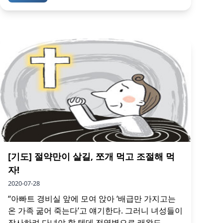
[기도] 절약만이 살길, 쪼개 먹고 조절해 먹
자!
2020-07-28
“아빠트 경비실 앞에 모여 앉아 ‘배급만 가지고는
온 가족 굶어 죽는다’고 얘기한다. 그러니 녀성들이
장사하려 다녀야 할 텐데 전염병으로 래왕도...