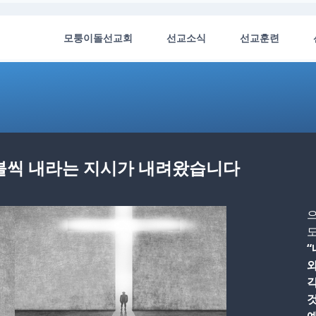
모퉁이돌선교회
선교소식
선교훈련
0불씩 내라는 지시가 내려왔습니다
으
도
“
와
각
것