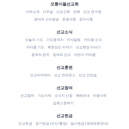
모퉁이돌선교회
사역소개
사무실
신앙고백
연혁
선교 연구원
광야의 소리방송
문광서원
공지사항
선교소식
오늘의 기도
기도동역자
이삭칼럼
카타콤 소식
카타콤 기도
북한성도 이야기
선교현장 이야기
동역자 편지
정세와 선교
어린이 카타콤
선교훈련
선교아카데미
선교 컨퍼런스
선교 인턴쉽
선교참여
선교참여
기도사역
소식지 신청
예배안내
자원사역
집회신청하기
선교헌금
선교헌금
정기헌금 (카드/통장)
일시헌금 (계좌번호안내)