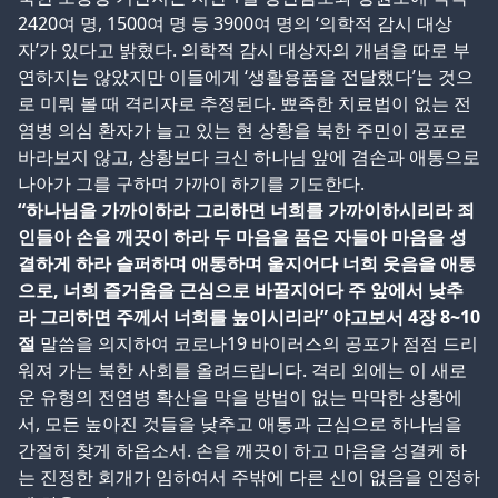
2420여 명, 1500여 명 등 3900여 명의 ‘의학적 감시 대상
자’가 있다고 밝혔다. 의학적 감시 대상자의 개념을 따로 부
연하지는 않았지만 이들에게 ‘생활용품을 전달했다’는 것으
로 미뤄 볼 때 격리자로 추정된다. 뾰족한 치료법이 없는 전
염병 의심 환자가 늘고 있는 현 상황을 북한 주민이 공포로
바라보지 않고, 상황보다 크신 하나님 앞에 겸손과 애통으로
나아가 그를 구하며 가까이 하기를 기도한다.
“하나님을 가까이하라 그리하면 너희를 가까이하시리라 죄
인들아 손을 깨끗이 하라 두 마음을 품은 자들아 마음을 성
결하게 하라 슬퍼하며 애통하며 울지어다 너희 웃음을 애통
으로, 너희 즐거움을 근심으로 바꿀지어다 주 앞에서 낮추
라 그리하면 주께서 너희를 높이시리라” 야고보서 4장 8~10
절
말씀을 의지하여 코로나19 바이러스의 공포가 점점 드리
워져 가는 북한 사회를 올려드립니다. 격리 외에는 이 새로
운 유형의 전염병 확산을 막을 방법이 없는 막막한 상황에
서, 모든 높아진 것들을 낮추고 애통과 근심으로 하나님을
간절히 찾게 하옵소서. 손을 깨끗이 하고 마음을 성결케 하
는 진정한 회개가 임하여서 주밖에 다른 신이 없음을 인정하