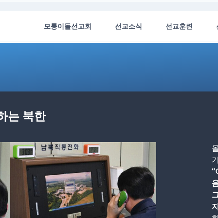
모퉁이돌선교회
선교소식
선교훈련
하는 북한
“
음
지