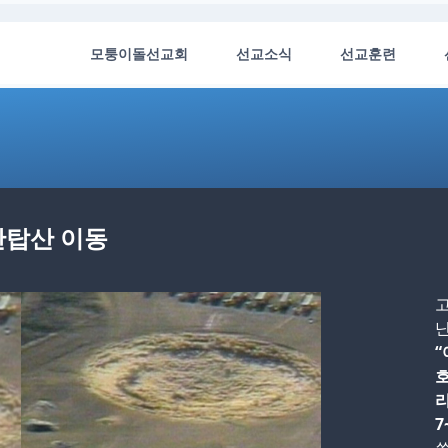
모퉁이돌선교회
선교소식
선교훈련
 만탑산 이동
고
닌
“
리
7