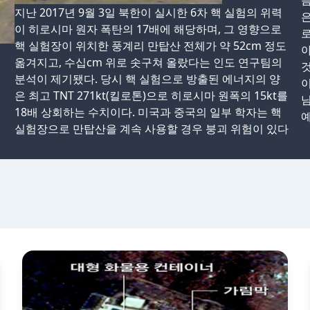
씀
지난 2017년 9월 3일 북한이 실시한 6차 핵 실험의 위력
은
이 히로시마 원자 폭탄의 17배에 해당하며, 그 영향으로
로
핵 실험장이 위치한 풍계리 만탑산 전체가 약 52cm 정도
아
옮겨지고, 수십cm 위로 솟구쳐 올랐다는 인도 연구팀의
것
분석이 제기됐다. 당시 핵 실험으로 방출된 에너지의 양
이
은 최고 TNT 271kt(킬로톤)으로 히로시마 원폭의 15kt를
님
18배 상회하는 수치이다. 미국과 중국의 일부 학자는 핵
예
실험장으로 만탑산을 계속 사용할 경우 붕괴 위험이 있다