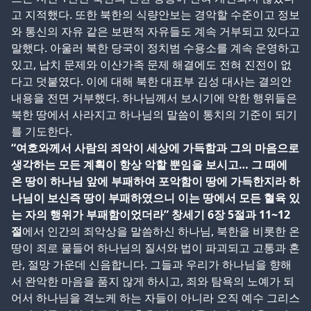
고 지적했다. 또한 북한의 식량안보는 경악할 수준이고 정보
와 통신의 자유 같은 보편적 자유들도 계속 거부되고 있다고
말했다. 아울러 북한 당국이 정치범 수용소를 계속 운영하고
있고, 납치 문제와 이산가족 문제 해결에도 전혀 진전이 없
다고 덧붙였다. 이에 대해 북한 대표부 김성 대사는 결의안
내용을 전면 거부했다. 하나님께서 보시기에 악한 행위들은
북한 땅에서 사라지고 하나님의 말씀이 통치의 기준이 되기
를 기도한다.
“여호와께서 사람의 죄악이 세상에 가득함과 그의 마음으로
생각하는 모든 계획이 항상 악할 뿐임을 보시고… 그 때에
온 땅이 하나님 앞에 부패하여 포악함이 땅에 가득한지라 하
나님이 보신즉 땅이 부패하였으니 이는 땅에서 모든 혈육 있
는 자의 행위가 부패함이었더라” 창세기 6장 5절과 11~12
절
에서 인간의 죄악상을 말씀하신 하나님, 북한을 비롯한 온
땅이 죄로 물들어 하나님의 질서와 법이 파괴되고 고통과 혼
란, 절망 가운데 신음합니다. 그들과 우리가 하나님을 향해
서 완악한 마음을 품지 않게 하시고, 죄와 탐욕의 노예가 되
어서 하나님을 격노케 하는 자들이 아니라 오직 예수 그리스