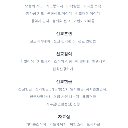
오늘의 기도
기도동역자
이삭칼럼
카타콤 소식
카타콤 기도
북한성도 이야기
선교현장 이야기
동역자 편지
정세와 선교
어린이 카타콤
선교훈련
선교아카데미
선교 컨퍼런스
선교 인턴쉽
선교참여
선교참여
기도사역
소식지 신청
예배안내
자원사역
집회신청하기
선교헌금
선교헌금
정기헌금 (카드/통장)
일시헌금 (계좌번호안내)
헌금사역안내
헌금 사연 나누기
해외헌금
기부금(연말정산) 신청
자료실
카타콤소식지
기도제목지
북한소식
도서자료