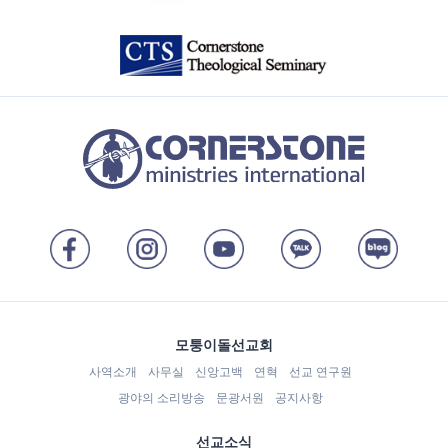
모퉁이돌선교회
사역소개
사무실
신앙고백
연혁
선교 연구원
광야의 소리방송
문광서원
공지사항
선교소식