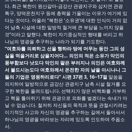
다. 최근 북한이 원산갈마-금강산 관광지구와 삼지연 관광
특구, 양덕온천지구 등에 총력을 기울이는 이유가 여기에 있
다는 것이다. 아울러 “북한은 ‘소유권’에 대한 인식이 거의 없
어 남측 시설에 대한 일방적 철거에 큰 부담을 느끼지 않을
것”이라고 말했다. 북한이 자기중심적인 행태를 버리고 하
나님의 영광을 추구하는 나라가 되기를 기도한다.
“여호와를 의뢰하고 선을 행하라 땅에 머무는 동안 그의 성
실을 먹을거리로 삼을지어다… 의인의 적은 소유가 악인의
풍부함보다 낫도다 악인의 팔은 부러지나 의인은 여호와께
서 붙드시는도다 여호와께서 온전한 자의 날을 아시나니 그
들의 기업은 영원하리로다” 시편 37편 3, 16~17절
말씀을
의지하여 일방적으로 금강산 관광지구 남측 시설 철거를 요
구한 북한을 올려드립니다. 선택지가 많은 비핵화를 거부하
고 핵을 틀어쥐기 위해 관광으로 외화를 벌겠다는 속내가 아
닐 수 없습니다. 철저히 자신들의 목적과 뜻을 관철시키려는
이기적인 사고와 자신의 영광을 추구하는 길에서 돌아서서
하나님의 영광을 바라보는 자리에 있도록 인도하여 주옵소
서.