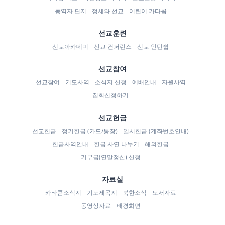
동역자 편지
정세와 선교
어린이 카타콤
선교훈련
선교아카데미
선교 컨퍼런스
선교 인턴쉽
선교참여
선교참여
기도사역
소식지 신청
예배안내
자원사역
집회신청하기
선교헌금
선교헌금
정기헌금 (카드/통장)
일시헌금 (계좌번호안내)
헌금사역안내
헌금 사연 나누기
해외헌금
기부금(연말정산) 신청
자료실
카타콤소식지
기도제목지
북한소식
도서자료
동영상자료
배경화면