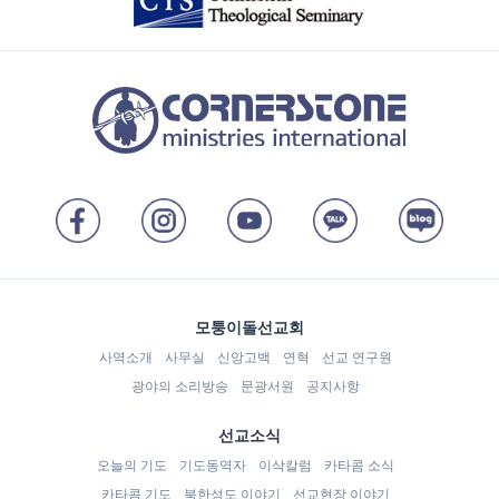
모퉁이돌선교회
사역소개
사무실
신앙고백
연혁
선교 연구원
광야의 소리방송
문광서원
공지사항
선교소식
오늘의 기도
기도동역자
이삭칼럼
카타콤 소식
카타콤 기도
북한성도 이야기
선교현장 이야기