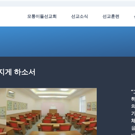
모퉁이돌선교회
선교소식
선교훈련
너지게 하소서
“
하
의
가
체