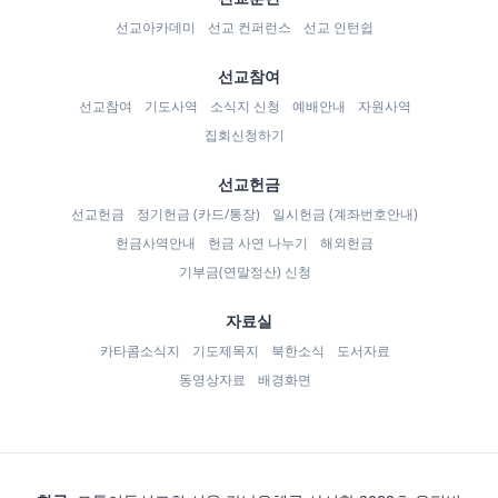
선교아카데미
선교 컨퍼런스
선교 인턴쉽
선교참여
선교참여
기도사역
소식지 신청
예배안내
자원사역
집회신청하기
선교헌금
선교헌금
정기헌금 (카드/통장)
일시헌금 (계좌번호안내)
헌금사역안내
헌금 사연 나누기
해외헌금
기부금(연말정산) 신청
자료실
카타콤소식지
기도제목지
북한소식
도서자료
동영상자료
배경화면