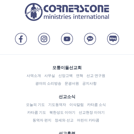
모퉁이돌선교회
사역소개
사무실
신앙고백
연혁
선교 연구원
광야의 소리방송
문광서원
공지사항
선교소식
오늘의 기도
기도동역자
이삭칼럼
카타콤 소식
카타콤 기도
북한성도 이야기
선교현장 이야기
동역자 편지
정세와 선교
어린이 카타콤
선교훈련