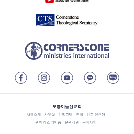
모퉁이돌선교회
사역소개
사무실
신앙고백
연혁
선교 연구원
광야의 소리방송
문광서원
공지사항