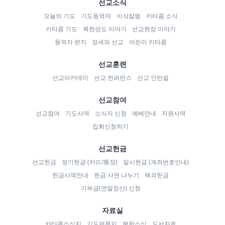
선교소식
오늘의 기도
기도동역자
이삭칼럼
카타콤 소식
카타콤 기도
북한성도 이야기
선교현장 이야기
동역자 편지
정세와 선교
어린이 카타콤
선교훈련
선교아카데미
선교 컨퍼런스
선교 인턴쉽
선교참여
선교참여
기도사역
소식지 신청
예배안내
자원사역
집회신청하기
선교헌금
선교헌금
정기헌금 (카드/통장)
일시헌금 (계좌번호안내)
헌금사역안내
헌금 사연 나누기
해외헌금
기부금(연말정산) 신청
자료실
카타콤소식지
기도제목지
북한소식
도서자료