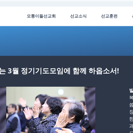
모퉁이돌선교회
선교소식
선교훈련
하는 3월 정기기도모임에 함께 하옵소서!
빌
복
씀
장
한
과