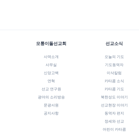
모퉁이돌선교회
선교소식
사역소개
오늘의 기도
사무실
기도동역자
신앙고백
이삭칼럼
연혁
카타콤 소식
선교 연구원
카타콤 기도
광야의 소리방송
북한성도 이야기
문광서원
선교현장 이야기
공지사항
동역자 편지
정세와 선교
어린이 카타콤