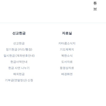
선교헌금
자료실
선교헌금
카타콤소식지
정기헌금 (카드/통장)
기도제목지
일시헌금 (계좌번호안내)
북한소식
헌금사역안내
도서자료
헌금 사연 나누기
동영상자료
해외헌금
배경화면
기부금(연말정산) 신청