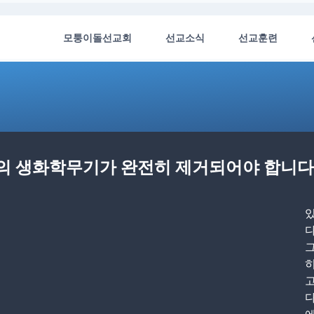
모퉁이돌선교회
선교소식
선교훈련
한의 생화학무기가 완전히 제거되어야 합니다
있
다
히
고
다