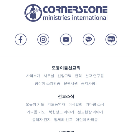
모퉁이돌선교회
사역소개
사무실
신앙고백
연혁
선교 연구원
광야의 소리방송
문광서원
공지사항
선교소식
오늘의 기도
기도동역자
이삭칼럼
카타콤 소식
카타콤 기도
북한성도 이야기
선교현장 이야기
동역자 편지
정세와 선교
어린이 카타콤