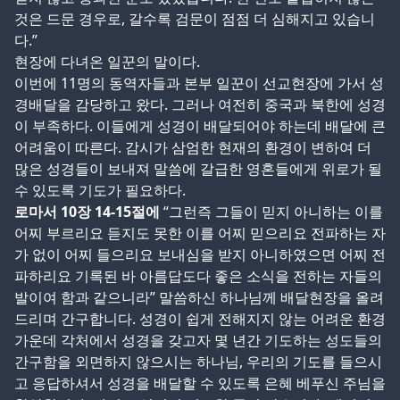
것은 드문 경우로, 갈수록 검문이 점점 더 심해지고 있습니
다.”
현장에 다녀온 일꾼의 말이다.
이번에 11명의 동역자들과 본부 일꾼이 선교현장에 가서 성
경배달을 감당하고 왔다. 그러나 여전히 중국과 북한에 성경
이 부족하다. 이들에게 성경이 배달되어야 하는데 배달에 큰
어려움이 따른다. 감시가 삼엄한 현재의 환경이 변하여 더
많은 성경들이 보내져 말씀에 갈급한 영혼들에게 위로가 될
수 있도록 기도가 필요하다.
로마서
10
장
14-15
절에
“그런즉 그들이 믿지 아니하는 이를
어찌 부르리요 듣지도 못한 이를 어찌 믿으리요 전파하는 자
가 없이 어찌 들으리요 보내심을 받지 아니하였으면 어찌 전
파하리요 기록된 바 아름답도다 좋은 소식을 전하는 자들의
발이여 함과 같으니라” 말씀하신 하나님께 배달현장을 올려
드리며 간구합니다. 성경이 쉽게 전해지지 않는 어려운 환경
가운데 각처에서 성경을 갖고자 몇 년간 기도하는 성도들의
간구함을 외면하지 않으시는 하나님, 우리의 기도를 들으시
고 응답하셔서 성경을 배달할 수 있도록 은혜 베푸신 주님을