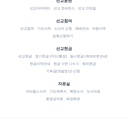
선교훈련
선교아카데미
선교 컨퍼런스
선교 인턴쉽
선교참여
선교참여
기도사역
소식지 신청
예배안내
자원사역
집회신청하기
선교헌금
선교헌금
정기헌금 (카드/통장)
일시헌금 (계좌번호안내)
헌금사역안내
헌금 사연 나누기
해외헌금
기부금(연말정산) 신청
자료실
카타콤소식지
기도제목지
북한소식
도서자료
동영상자료
배경화면