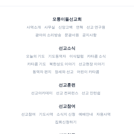
모퉁이돌선교회
사역소개
사무실
신앙고백
연혁
선교 연구원
광야의 소리방송
문광서원
공지사항
선교소식
오늘의 기도
기도동역자
이삭칼럼
카타콤 소식
카타콤 기도
북한성도 이야기
선교현장 이야기
동역자 편지
정세와 선교
어린이 카타콤
선교훈련
선교아카데미
선교 컨퍼런스
선교 인턴쉽
선교참여
선교참여
기도사역
소식지 신청
예배안내
자원사역
집회신청하기