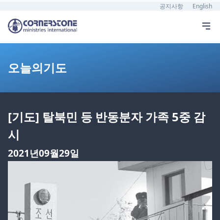
공지사항
English
오늘의기도
[기도] 탈북민 등 반동분자 가족 5중 감
시
2021년09월29일