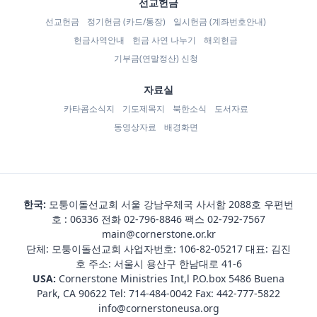
선교헌금
선교헌금
정기헌금 (카드/통장)
일시헌금 (계좌번호안내)
헌금사역안내
헌금 사연 나누기
해외헌금
기부금(연말정산) 신청
자료실
카타콤소식지
기도제목지
북한소식
도서자료
동영상자료
배경화면
한국:
모퉁이돌선교회 서울 강남우체국 사서함 2088호 우편번
호 : 06336 전화
02-796-8846
팩스 02-792-7567
main@cornerstone.or.kr
단체: 모퉁이돌선교회 사업자번호: 106-82-05217 대표: 김진
호 주소: 서울시 용산구 한남대로 41-6
USA:
Cornerstone Ministries Int,l P.O.box 5486 Buena
Park, CA 90622 Tel:
714-484-0042
Fax: 442-777-5822
info@cornerstoneusa.org