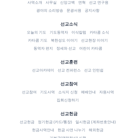
사역소개
사무실
신앙고백
연혁
선교 연구원
광야의 소리방송
문광서원
공지사항
선교소식
오늘의 기도
기도동역자
이삭칼럼
카타콤 소식
카타콤 기도
북한성도 이야기
선교현장 이야기
동역자 편지
정세와 선교
어린이 카타콤
선교훈련
선교아카데미
선교 컨퍼런스
선교 인턴쉽
선교참여
선교참여
기도사역
소식지 신청
예배안내
자원사역
집회신청하기
선교헌금
선교헌금
정기헌금 (카드/통장)
일시헌금 (계좌번호안내)
헌금사역안내
헌금 사연 나누기
해외헌금
기부금(연말정산) 신청