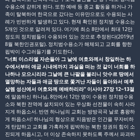
수용소에 갇히게 된다. 또한 예배 등 종교 활동을 하거나 가
족이 탈북하여 한국으로 갔다는 이유만으로도 수용되는 사
례가 빈번하게 발생하고 있다. 현재 확인된 정치범 수용소는
5개인 것으로 알려져 있다. 여기에 최소 8만에서 최대 12만
정도의 정치범들이 수용되어 있는 것으로 추정된다(2019년
8월 북한인권포털). 정치범수용소가 해체되고 교회를 향한
핍박이 수그러들기를 기도한다.
“너희 이스라엘 자손들아 그 날에 여호와께서 창일하는 하
수에서부터 애굽 시내에까지 과실을 떠는 것 같이 너희를 하
나하나 모으시리라 그날에 큰 나팔을 불리니 앗수르 땅에서
멸망하는 자들과 애굽 땅으로 쫓겨난 자들이 돌아와서 예루
살렘 성산에서 여호와께 예배하리라” 이사야 27장 12~13절
에 말씀하신 하나님, 8만에서 12만 명이 수용된 정치범수용
소와 북한 전역에 설치되어 있는 우상화 선전물이 속히 사라
지게 하옵소서. 반면 하나님의 교회는 방방곡곡 날로 흥왕하
게 하옵소서! 하나님의 형상으로 지음받은 인간을 무자비하
게 탄압하고 교회를 가혹하게 핍박하는 북한 정권의 힘이 소
진되게 하옵시고, 더 이상 존속하지 못하도록 주께서 파괴하