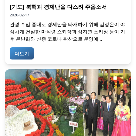
[기도] 북핵과 경제난을 다스려 주옵소서
2020-02-17
관광 수입 증대로 경제난을 타개하기 위해 김정은이 야
심차게 건설한 마식령 스키장과 삼지연 스키장 등이 기
후 온난화와 신종 코로나 확산으로 운영에...
더보기