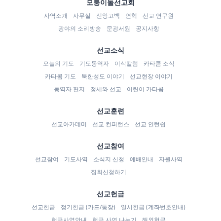
모퉁이돌선교회
사역소개
사무실
신앙고백
연혁
선교 연구원
광야의 소리방송
문광서원
공지사항
선교소식
오늘의 기도
기도동역자
이삭칼럼
카타콤 소식
카타콤 기도
북한성도 이야기
선교현장 이야기
동역자 편지
정세와 선교
어린이 카타콤
선교훈련
선교아카데미
선교 컨퍼런스
선교 인턴쉽
선교참여
선교참여
기도사역
소식지 신청
예배안내
자원사역
집회신청하기
선교헌금
선교헌금
정기헌금 (카드/통장)
일시헌금 (계좌번호안내)
헌금사역안내
헌금 사연 나누기
해외헌금