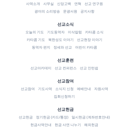
사역소개
사무실
신앙고백
연혁
선교 연구원
광야의 소리방송
문광서원
공지사항
선교소식
오늘의 기도
기도동역자
이삭칼럼
카타콤 소식
카타콤 기도
북한성도 이야기
선교현장 이야기
동역자 편지
정세와 선교
어린이 카타콤
선교훈련
선교아카데미
선교 컨퍼런스
선교 인턴쉽
선교참여
선교참여
기도사역
소식지 신청
예배안내
자원사역
집회신청하기
선교헌금
선교헌금
정기헌금 (카드/통장)
일시헌금 (계좌번호안내)
헌금사역안내
헌금 사연 나누기
해외헌금