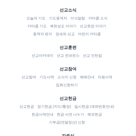
선교소식
오늘의 기도
기도동역자
이삭칼럼
카타콤 소식
카타콤 기도
북한성도 이야기
선교현장 이야기
동역자 편지
정세와 선교
어린이 카타콤
선교훈련
선교아카데미
선교 컨퍼런스
선교 인턴쉽
선교참여
선교참여
기도사역
소식지 신청
예배안내
자원사역
집회신청하기
선교헌금
선교헌금
정기헌금 (카드/통장)
일시헌금 (계좌번호안내)
헌금사역안내
헌금 사연 나누기
해외헌금
기부금(연말정산) 신청
자료실