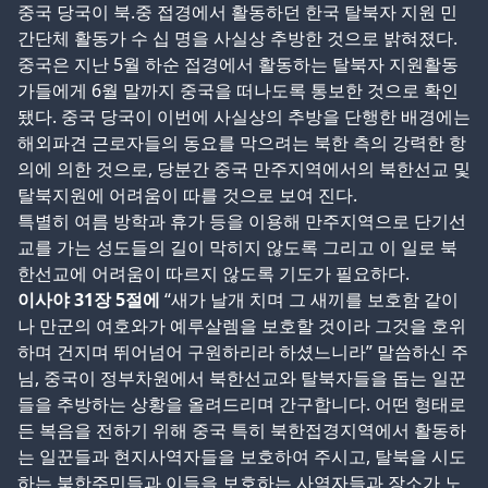
중국 당국이 북
.
중 접경에서 활동하던 한국 탈북자 지원 민
간단체 활동가 수 십 명을 사실상 추방한 것으로 밝혀졌다
.
중국은 지난
5
월 하순 접경에서 활동하는 탈북자 지원활동
가들에게
6
월 말까지 중국을 떠나도록 통보한 것으로 확인
됐다
.
중국 당국이 이번에 사실상의 추방을 단행한 배경에는
해외파견 근로자들의 동요를 막으려는 북한 측의 강력한 항
의에 의한 것으로
,
당분간 중국 만주지역에서의 북한선교 및
탈북지원에 어려움이 따를 것으로 보여 진다
.
특별히 여름 방학과 휴가 등을 이용해 만주지역으로 단기선
교를 가는 성도들의 길이 막히지 않도록 그리고 이 일로 북
한선교에 어려움이 따르지 않도록 기도가 필요하다
.
이사야
31
장
5
절에
“
새가 날개 치며 그 새끼를 보호함 같이
나 만군의 여호와가 예루살렘을 보호할 것이라 그것을 호위
하며 건지며 뛰어넘어 구원하리라 하셨느니라
”
말씀하신 주
님
,
중국이 정부차원에서 북한선교와 탈북자들을 돕는 일꾼
들을 추방하는 상황을 올려드리며 간구합니다
.
어떤 형태로
든 복음을 전하기 위해 중국 특히 북한접경지역에서 활동하
는 일꾼들과 현지사역자들을 보호하여 주시고
,
탈북을 시도
하는 북한주민들과 이들을 보호하는 사역자들과 장소가 노