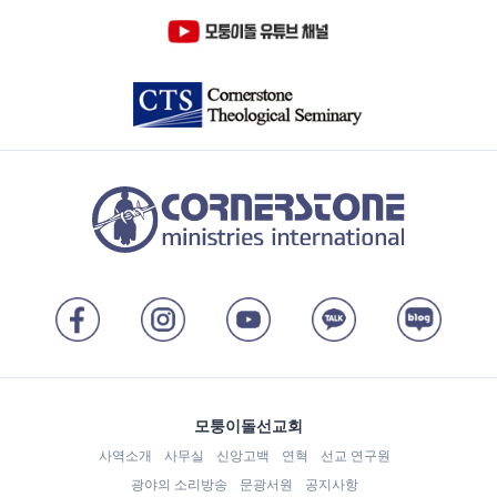
모퉁이돌선교회
사역소개
사무실
신앙고백
연혁
선교 연구원
광야의 소리방송
문광서원
공지사항