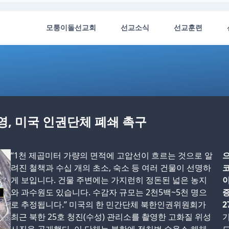
모퉁이돌선교회
선교소식
선교훈련
영, 미국 인권단체 폐쇄 촉구
“1천 제곱미터 가량의 면적에 고압선이 흐르는 것으로 알
으
려진 철책과 수십 개의 초소, 숙소 등 여러 건물이 선명하
코
게 보입니다. 건물 주변에는 가지런히 정돈된 넓은 농지
와 과수원도 있습니다. 수감자 규모는 2천5백~5천 명으
증
로 추정됩니다.” 미국의 한 민간단체 북한인권위원회가
2
최근 북한 25호 청진(수성) 관리소를 촬영한 고화질 위성