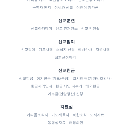
동역자 편지
정세와 선교
어린이 카타콤
선교훈련
선교아카데미
선교 컨퍼런스
선교 인턴쉽
선교참여
선교참여
기도사역
소식지 신청
예배안내
자원사역
집회신청하기
선교헌금
선교헌금
정기헌금 (카드/통장)
일시헌금 (계좌번호안내)
헌금사역안내
헌금 사연 나누기
해외헌금
기부금(연말정산) 신청
자료실
카타콤소식지
기도제목지
북한소식
도서자료
동영상자료
배경화면