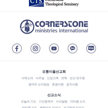
모퉁이돌선교회
사역소개
사무실
신앙고백
연혁
선교 연구원
광야의 소리방송
문광서원
공지사항
선교소식
오늘의 기도
기도동역자
이삭칼럼
카타콤 소식
카타콤 기도
북한성도 이야기
선교현장 이야기