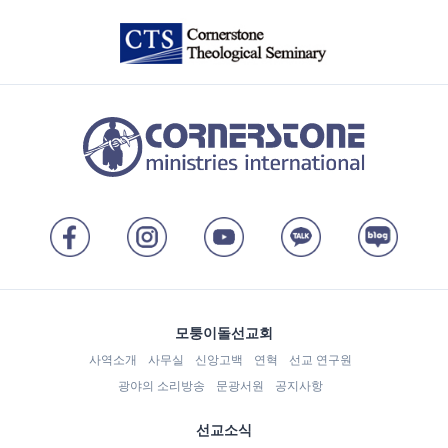
모퉁이돌선교회
사역소개
사무실
신앙고백
연혁
선교 연구원
광야의 소리방송
문광서원
공지사항
선교소식