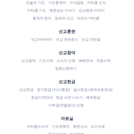
오늘의 기도
기도동역자
이삭칼럼
카타콤 소식
카타콤 기도
북한성도 이야기
선교현장 이야기
동역자 편지
정세와 선교
어린이 카타콤
선교훈련
선교아카데미
선교 컨퍼런스
선교 인턴쉽
선교참여
선교참여
기도사역
소식지 신청
예배안내
자원사역
집회신청하기
선교헌금
선교헌금
정기헌금 (카드/통장)
일시헌금 (계좌번호안내)
헌금사역안내
헌금 사연 나누기
해외헌금
기부금(연말정산) 신청
자료실
카타콤소식지
기도제목지
북한소식
도서자료