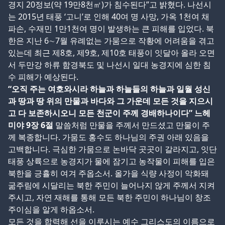
경지 20정보(약 19만8천㎡)가 침수된다”고 밝혔다. 나선시
는 2015년 태풍 ‘고니’로 인해 40여 명 사망, 가옥 1천여 채
파손, 수재민 1만1천여 명이 발생하는 큰 피해를 입었다. 북
한은 지난 6∼7월 유례없는 가뭄으로 작황에 어려움을 겪고
있는데 최근 제8호, 제9호, 제10호 태풍이 잇달아 올라 오면
서 두만강 하류 함경북도 및 나선시 일대 농경지에 심한 침
수 피해가 예상된다.
“오직 주는 여호와시라 하늘과 하늘들의 하늘과 일월 성신
과 땅과 땅 위의 만물과 바다와 그 가운데 모든 것을 지으시
고 다 보존하시오니 모든 천군이 주께 경배하나이다” 느헤
미야 9장 6절
말씀처럼 만물을 주께서 만드셨고 만물이 주
께 복종합니다. 가뭄도 홍수도 하나님의 주권 아래 있음을
고백합니다. 극심한 가뭄으로 논바닥 곳곳이 갈라지고, 잇단
태풍 상륙으로 농경지가 물에 잠기고 농작물이 피해를 입은
북한을 긍휼히 여겨 주옵소서. 올가을 식량 사정이 악화돼
굶주림에 시달리는 북한 주민이 늘어나지 않게 주께서 지켜
주시고, 자연 재해를 통해 모든 북한 주민이 하나님이 창조
주이심을 알게 하옵소서.
모든 것을 합력해 선을 이루시는 예수 그리스도의 이름으로