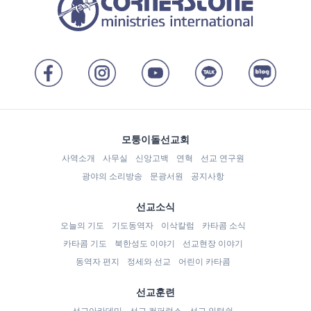
모퉁이돌선교회
사역소개
사무실
신앙고백
연혁
선교 연구원
광야의 소리방송
문광서원
공지사항
선교소식
오늘의 기도
기도동역자
이삭칼럼
카타콤 소식
카타콤 기도
북한성도 이야기
선교현장 이야기
동역자 편지
정세와 선교
어린이 카타콤
선교훈련
선교아카데미
선교 컨퍼런스
선교 인턴쉽