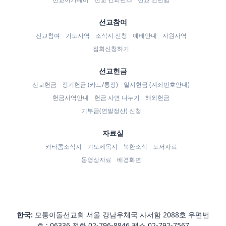
선교참여
선교참여
기도사역
소식지 신청
예배안내
자원사역
집회신청하기
선교헌금
선교헌금
정기헌금 (카드/통장)
일시헌금 (계좌번호안내)
헌금사역안내
헌금 사연 나누기
해외헌금
기부금(연말정산) 신청
자료실
카타콤소식지
기도제목지
북한소식
도서자료
동영상자료
배경화면
한국:
모퉁이돌선교회 서울 강남우체국 사서함 2088호 우편번
호 : 06336 전화
02-796-8846
팩스 02-792-7567