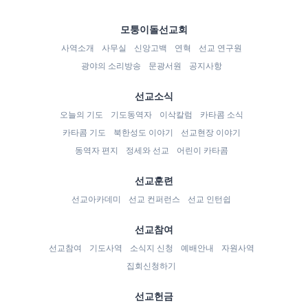
모퉁이돌선교회
사역소개
사무실
신앙고백
연혁
선교 연구원
광야의 소리방송
문광서원
공지사항
선교소식
오늘의 기도
기도동역자
이삭칼럼
카타콤 소식
카타콤 기도
북한성도 이야기
선교현장 이야기
동역자 편지
정세와 선교
어린이 카타콤
선교훈련
선교아카데미
선교 컨퍼런스
선교 인턴쉽
선교참여
선교참여
기도사역
소식지 신청
예배안내
자원사역
집회신청하기
선교헌금