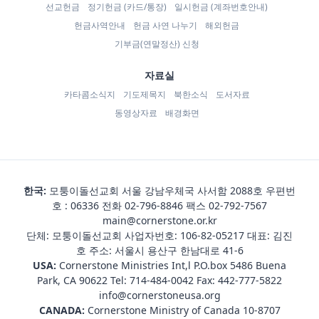
선교헌금
정기헌금 (카드/통장)
일시헌금 (계좌번호안내)
헌금사역안내
헌금 사연 나누기
해외헌금
기부금(연말정산) 신청
자료실
카타콤소식지
기도제목지
북한소식
도서자료
동영상자료
배경화면
한국:
모퉁이돌선교회 서울 강남우체국 사서함 2088호 우편번
호 : 06336 전화
02-796-8846
팩스 02-792-7567
main@cornerstone.or.kr
단체: 모퉁이돌선교회 사업자번호: 106-82-05217 대표: 김진
호 주소: 서울시 용산구 한남대로 41-6
USA:
Cornerstone Ministries Int,l P.O.box 5486 Buena
Park, CA 90622 Tel:
714-484-0042
Fax: 442-777-5822
info@cornerstoneusa.org
CANADA:
Cornerstone Ministry of Canada 10-8707