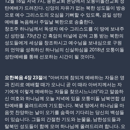
12월 18일 저녁 7시, 충현교회 본당에서 모퉁이돌선교회 성
탄예배가 드려진다. 신앙의 자유가 없는 북한 성도들이 방송
으로 예수 그리스도의 오심을 기뻐할 수 있도록, 금일 성탄
예배를 녹음해서 주일날 북한으로 송출한다.
창조주 하나님께서 독생자 예수 그리스도를 이 땅에 보내주
신 성탄절. 73년간 긴 흑암의 터널에 갇혀 고통 받는 북한의
성도들에게 세상을 창조하시고 예수님을 보내심으로 구원
의 언약을 성취하신 하나님의 신실하심을 2018년 모퉁이돌
성탄예배를 통해 선포하는 시간이 될 것이다.
요한복음 4장 23절
에 “아버지께 참되게 예배하는 자들은 영
과 진리로 예배할 때가 오나니 곧 이 때라 아버지께서는 자
기에게 이렇게 예배하는 자들을 찾으시느니라”라고 말씀하
신 여호와 하나님께 오늘 저녁에 있을 모퉁이돌 남북연합 성
탄예배를 올려드리며 기도합니다. 북녘 땅에서 하나님을 마
음껏 찬양하는 날이 오기를 숨죽여 기다리는 당신의 백성들
이 있습니다. 그들의 간절한 기도와 눈물을, 남한성도들과
탈북민 성도들이 함께 모여 하나님께 올려드리려 합니다. 오