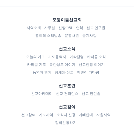
모퉁이돌선교회
사역소개
사무실
신앙고백
연혁
선교 연구원
광야의 소리방송
문광서원
공지사항
선교소식
오늘의 기도
기도동역자
이삭칼럼
카타콤 소식
카타콤 기도
북한성도 이야기
선교현장 이야기
동역자 편지
정세와 선교
어린이 카타콤
선교훈련
선교아카데미
선교 컨퍼런스
선교 인턴쉽
선교참여
선교참여
기도사역
소식지 신청
예배안내
자원사역
집회신청하기