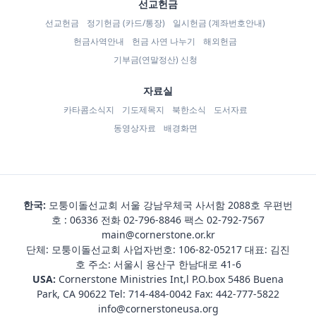
선교헌금
선교헌금
정기헌금 (카드/통장)
일시헌금 (계좌번호안내)
헌금사역안내
헌금 사연 나누기
해외헌금
기부금(연말정산) 신청
자료실
카타콤소식지
기도제목지
북한소식
도서자료
동영상자료
배경화면
한국:
모퉁이돌선교회 서울 강남우체국 사서함 2088호 우편번
호 : 06336 전화
02-796-8846
팩스 02-792-7567
main@cornerstone.or.kr
단체: 모퉁이돌선교회 사업자번호: 106-82-05217 대표: 김진
호 주소: 서울시 용산구 한남대로 41-6
USA:
Cornerstone Ministries Int,l P.O.box 5486 Buena
Park, CA 90622 Tel:
714-484-0042
Fax: 442-777-5822
info@cornerstoneusa.org