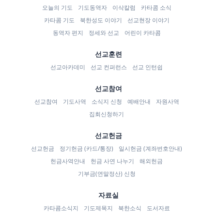
오늘의 기도
기도동역자
이삭칼럼
카타콤 소식
카타콤 기도
북한성도 이야기
선교현장 이야기
동역자 편지
정세와 선교
어린이 카타콤
선교훈련
선교아카데미
선교 컨퍼런스
선교 인턴쉽
선교참여
선교참여
기도사역
소식지 신청
예배안내
자원사역
집회신청하기
선교헌금
선교헌금
정기헌금 (카드/통장)
일시헌금 (계좌번호안내)
헌금사역안내
헌금 사연 나누기
해외헌금
기부금(연말정산) 신청
자료실
카타콤소식지
기도제목지
북한소식
도서자료