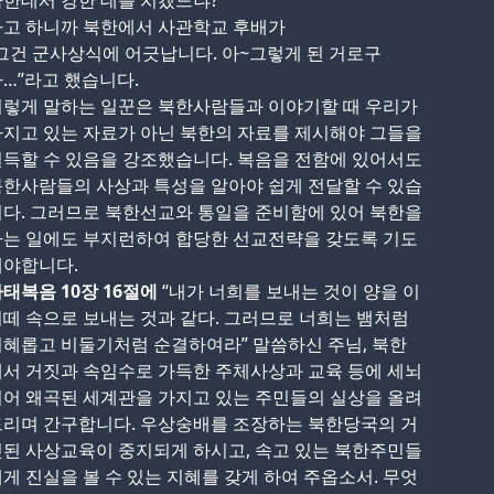
한데서 강한 데를 치겠느냐?”
라고 하니까 북한에서 사관학교 후배가
그건 군사상식에 어긋납니다. 아~그렇게 된 거로구
…”라고 했습니다.
이렇게 말하는 일꾼은 북한사람들과 이야기할 때 우리가
지고 있는 자료가 아닌 북한의 자료를 제시해야 그들을
득할 수 있음을 강조했습니다. 복음을 전함에 있어서도
한사람들의 사상과 특성을 알아야 쉽게 전달할 수 있습
다. 그러므로 북한선교와 통일을 준비함에 있어 북한을
아는 일에도 부지런하여 합당한 선교전략을 갖도록 기도
해야합니다.
태복음 10장 16절에
“내가 너희를 보내는 것이 양을 이
떼 속으로 보내는 것과 같다. 그러므로 너희는 뱀처럼
혜롭고 비둘기처럼 순결하여라” 말씀하신 주님, 북한
서 거짓과 속임수로 가득한 주체사상과 교육 등에 세뇌
어 왜곡된 세계관을 가지고 있는 주민들의 실상을 올려
드리며 간구합니다. 우상숭배를 조장하는 북한당국의 거
된 사상교육이 중지되게 하시고, 속고 있는 북한주민들
게 진실을 볼 수 있는 지혜를 갖게 하여 주옵소서. 무엇