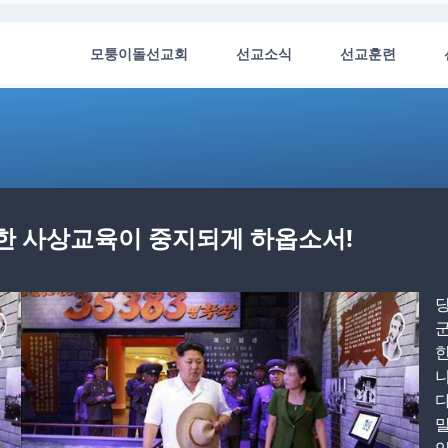
모퉁이돌선교회
선교소식
선교훈련
득한 사상교육이 중지되게 하옵소서!
당
군
니
다
말