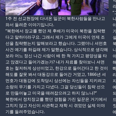
약
“
1주 전 선교현장에 다녀온 일꾼이 북한사람들을 만나고
나
와서 들려준 이야기입니다.
“북한에서 장교를 했던 제 후배가 미국이 북한을 침략했
가
다고 말하더라구요. 그래서 제가 그에게 미국이 언제 조
설
선을 침략했는지 말해보라고 했습니다. 그랬더니 셔먼호
북
사건 예기를 하길래 제가 말했습니다. 상식적으로 생각해
니
보라 어느 정신 나간 사람이 배 한 척 가지고 평양성을 타
고 앉겠다고 들어가겠는가? 내가 자료를 찾아보니 셔면
호는 철저하게 상선이었고, 한강으로 들어간다고 한 것이
마
해도를 잘못 봐서 대동강으로 들어간 거였고, 1866년 셔
리
먼호가 대동강에 도착당시 상선에는 자신들을 지키려고
지
소량의 무기를 가지고 다녔다. 그걸 당신들이 침략 선으
에
로 만들어놓고 미국을 때려잡으려고 하지 않느냐?”
되
북한에서 정치장교를 했던 경험을 가진 일꾼은 거기에서
그치지 않고 자신이 사관학교 재학 시 겪었던 실제 이야
짓
기를 들려주었습니다.
에