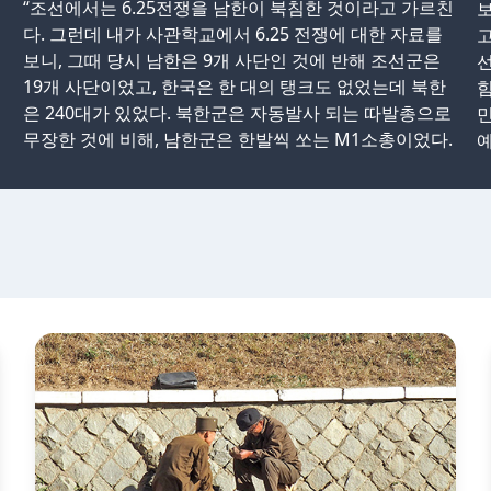
“조선에서는 6.25전쟁을 남한이 북침한 것이라고 가르친
보
다. 그런데 내가 사관학교에서 6.25 전쟁에 대한 자료를
고
보니, 그때 당시 남한은 9개 사단인 것에 반해 조선군은
19개 사단이었고, 한국은 한 대의 탱크도 없었는데 북한
힘
은 240대가 있었다. 북한군은 자동발사 되는 따발총으로
민
무장한 것에 비해, 남한군은 한발씩 쏘는 M1소총이었다.
예