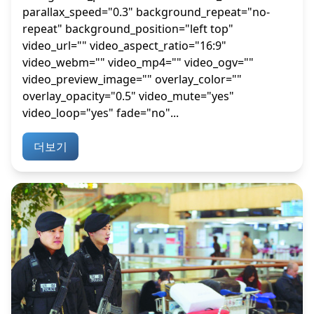
parallax_speed="0.3" background_repeat="no-
repeat" background_position="left top"
video_url="" video_aspect_ratio="16:9"
video_webm="" video_mp4="" video_ogv=""
video_preview_image="" overlay_color=""
overlay_opacity="0.5" video_mute="yes"
video_loop="yes" fade="no"...
더보기