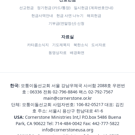
선교헌금
정기헌금 (카드/통장)
일시헌금 (계좌번호안내)
헌금사역안내
헌금 사연 나누기
해외헌금
기부금(연말정산) 신청
자료실
카타콤소식지
기도제목지
북한소식
도서자료
동영상자료
배경화면
한국:
모퉁이돌선교회 서울 강남우체국 사서함 2088호 우편번
호 : 06336 전화
02-796-8846
팩스 02-792-7567
main@cornerstone.or.kr
단체: 모퉁이돌선교회 사업자번호: 106-82-05217 대표: 김진
호 주소: 서울시 용산구 한남대로 41-6
USA:
Cornerstone Ministries Int,l P.O.box 5486 Buena
Park, CA 90622 Tel:
714-484-0042
Fax: 442-777-5822
info@cornerstoneusa.org