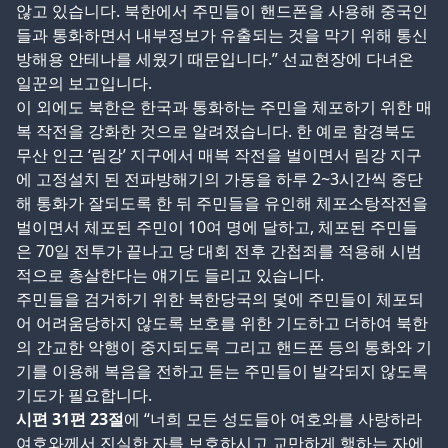
않고 있습니다. 북한에서 주민들이 핸드폰을 사용해 중국인
들과 통화하면서 내부정보가 유출되는 것을 막기 위해 통신
방해용 안테나를 세웠기 때문입니다.” 선교현장에 다녀온
일꾼의 보고입니다.
이 외에도 북한은 한국과 통화하는 주민을 체포하기 위한 매
복 작전을 강화한 것으로 알려졌습니다. 한 예로 함경북도
무산 인근 ‘림강’ 지구에서 매복 작전을 벌이면서 림강 지구
에 고정설치 된 전파방해기의 가동을 하루 2~3시간씩 중단
해 통화가 잘되도록 한 뒤 주민들을 유인해 체포소탕작전을
벌이면서 체포된 주민이 10여 명에 달하고, 체포된 주민들
은 70일 전투가 끝나고 당 대회 전후 간첩죄를 적용해 시범
적으로 총살한다는 얘기도 들리고 있습니다.
주민들을 검거하기 위한 북한당국의 덫에 주민들이 체포되
어 어려움당하지 않도록 보호를 위한 기도하고 더하여 북한
의 간교한 악행이 중지되도록 그리고 핸드폰 등의 통화와 기
기를 이용해 복음을 전하고 듣는 주민들이 발각되지 않도록
기도가 필요합니다.
시편 31편 23절
에 “너희 모든 성도들아 여호와를 사랑하라
여호와께서 진실한 자를 보호하시고 교만하게 행하는 자에