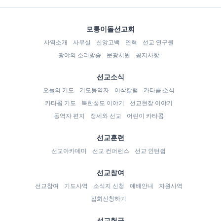
모퉁이돌선교회
사역소개
사무실
신앙고백
연혁
선교 연구원
광야의 소리방송
문광서원
공지사항
선교소식
오늘의 기도
기도동역자
이삭칼럼
카타콤 소식
카타콤 기도
북한성도 이야기
선교현장 이야기
동역자 편지
정세와 선교
어린이 카타콤
선교훈련
선교아카데미
선교 컨퍼런스
선교 인턴쉽
선교참여
선교참여
기도사역
소식지 신청
예배안내
자원사역
집회신청하기
선교헌금