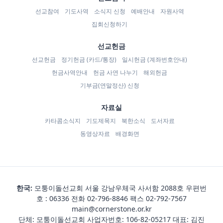
선교참여
기도사역
소식지 신청
예배안내
자원사역
집회신청하기
선교헌금
선교헌금
정기헌금 (카드/통장)
일시헌금 (계좌번호안내)
헌금사역안내
헌금 사연 나누기
해외헌금
기부금(연말정산) 신청
자료실
카타콤소식지
기도제목지
북한소식
도서자료
동영상자료
배경화면
한국:
모퉁이돌선교회 서울 강남우체국 사서함 2088호 우편번
호 : 06336 전화
02-796-8846
팩스 02-792-7567
main@cornerstone.or.kr
단체: 모퉁이돌선교회 사업자번호: 106-82-05217 대표: 김진