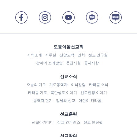
모퉁이돌선교회
사역소개
사무실
신앙고백
연혁
선교 연구원
광야의 소리방송
문광서원
공지사항
선교소식
오늘의 기도
기도동역자
이삭칼럼
카타콤 소식
카타콤 기도
북한성도 이야기
선교현장 이야기
동역자 편지
정세와 선교
어린이 카타콤
선교훈련
선교아카데미
선교 컨퍼런스
선교 인턴쉽
선교참여