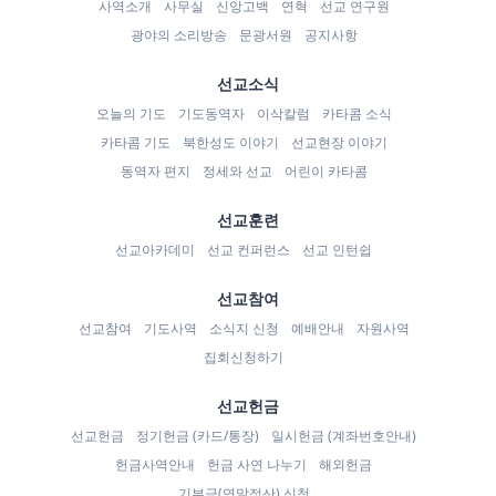
사역소개
사무실
신앙고백
연혁
선교 연구원
광야의 소리방송
문광서원
공지사항
선교소식
오늘의 기도
기도동역자
이삭칼럼
카타콤 소식
카타콤 기도
북한성도 이야기
선교현장 이야기
동역자 편지
정세와 선교
어린이 카타콤
선교훈련
선교아카데미
선교 컨퍼런스
선교 인턴쉽
선교참여
선교참여
기도사역
소식지 신청
예배안내
자원사역
집회신청하기
선교헌금
선교헌금
정기헌금 (카드/통장)
일시헌금 (계좌번호안내)
헌금사역안내
헌금 사연 나누기
해외헌금
기부금(연말정산) 신청