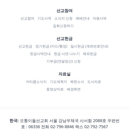
선교참여
선교참여
기도사역
소식지 신청
예배안내
자원사역
집회신청하기
선교헌금
선교헌금
정기헌금 (카드/통장)
일시헌금 (계좌번호안내)
헌금사역안내
헌금 사연 나누기
해외헌금
기부금(연말정산) 신청
자료실
카타콤소식지
기도제목지
북한소식
도서자료
동영상자료
배경화면
한국:
모퉁이돌선교회 서울 강남우체국 사서함 2088호 우편번
호 : 06336 전화
02-796-8846
팩스 02-792-7567