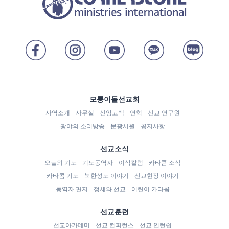
모퉁이돌선교회
사역소개
사무실
신앙고백
연혁
선교 연구원
광야의 소리방송
문광서원
공지사항
선교소식
오늘의 기도
기도동역자
이삭칼럼
카타콤 소식
카타콤 기도
북한성도 이야기
선교현장 이야기
동역자 편지
정세와 선교
어린이 카타콤
선교훈련
선교아카데미
선교 컨퍼런스
선교 인턴쉽