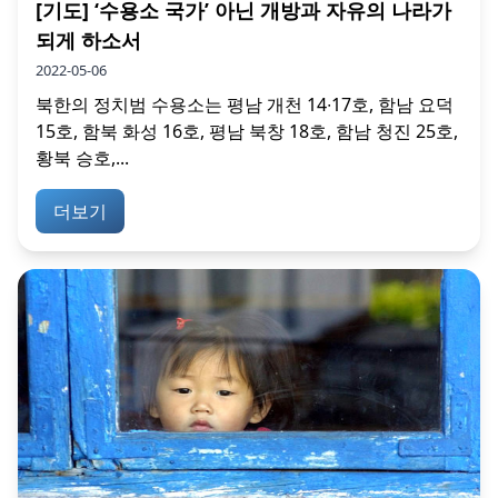
[기도] ‘수용소 국가’ 아닌 개방과 자유의 나라가
되게 하소서
2022-05-06
북한의 정치범 수용소는 평남 개천 14∙17호, 함남 요덕
15호, 함북 화성 16호, 평남 북창 18호, 함남 청진 25호,
황북 승호,...
더보기