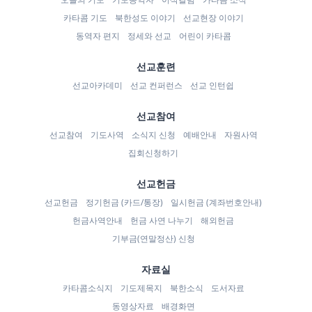
카타콤 기도
북한성도 이야기
선교현장 이야기
동역자 편지
정세와 선교
어린이 카타콤
선교훈련
선교아카데미
선교 컨퍼런스
선교 인턴쉽
선교참여
선교참여
기도사역
소식지 신청
예배안내
자원사역
집회신청하기
선교헌금
선교헌금
정기헌금 (카드/통장)
일시헌금 (계좌번호안내)
헌금사역안내
헌금 사연 나누기
해외헌금
기부금(연말정산) 신청
자료실
카타콤소식지
기도제목지
북한소식
도서자료
동영상자료
배경화면