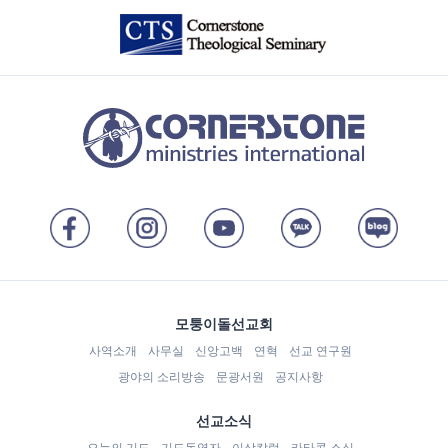
모퉁이돌선교회
사역소개
사무실
신앙고백
연혁
선교 연구원
광야의 소리방송
문광서원
공지사항
선교소식
오늘의 기도
기도동역자
이삭칼럼
카타콤 소식