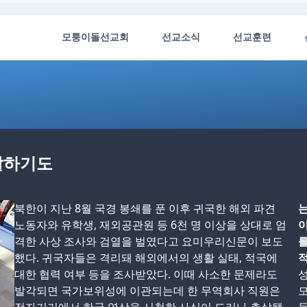
모퉁이돌선교회
선교소식
선교훈련
총살하기도
북한이 지난 8월 국경 봉쇄를 푼 이후 귀국한 해외 파견
는
노동자와 유학생, 재외공관원 등 6천 명 이상을 상대로 엄
이
격한 사상 조사와 검열을 벌였다고 요미우리신문이 보도
를
했다. 귀국자들은 격리돼 해외에서의 생활 실태, 적국에
적
대한 협력 여부 등을 조사받았다. 이때 사소한 문제라도
성
발각되면 국가보위성에 이관되는데 한 무역회사 직원은
모