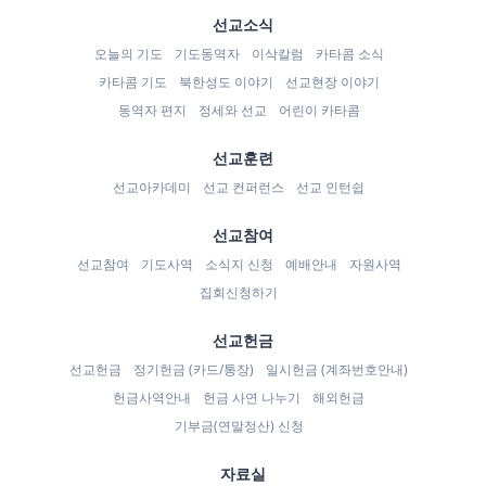
선교소식
오늘의 기도
기도동역자
이삭칼럼
카타콤 소식
카타콤 기도
북한성도 이야기
선교현장 이야기
동역자 편지
정세와 선교
어린이 카타콤
선교훈련
선교아카데미
선교 컨퍼런스
선교 인턴쉽
선교참여
선교참여
기도사역
소식지 신청
예배안내
자원사역
집회신청하기
선교헌금
선교헌금
정기헌금 (카드/통장)
일시헌금 (계좌번호안내)
헌금사역안내
헌금 사연 나누기
해외헌금
기부금(연말정산) 신청
자료실