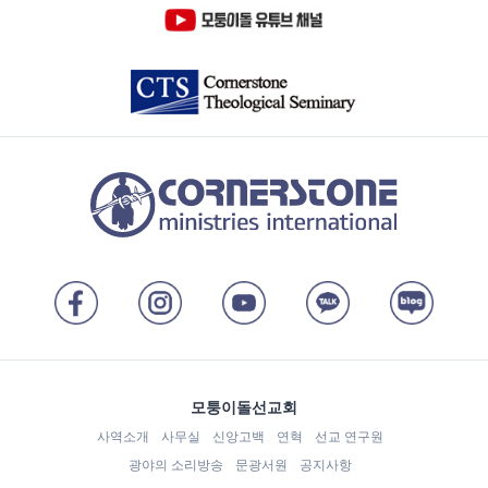
모퉁이돌선교회
사역소개
사무실
신앙고백
연혁
선교 연구원
광야의 소리방송
문광서원
공지사항