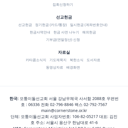
집회신청하기
선교헌금
선교헌금
정기헌금 (카드/통장)
일시헌금 (계좌번호안내)
헌금사역안내
헌금 사연 나누기
해외헌금
기부금(연말정산) 신청
자료실
카타콤소식지
기도제목지
북한소식
도서자료
동영상자료
배경화면
한국:
모퉁이돌선교회 서울 강남우체국 사서함 2088호 우편번
호 : 06336 전화
02-796-8846
팩스 02-792-7567
main@cornerstone.or.kr
단체: 모퉁이돌선교회 사업자번호: 106-82-05217 대표: 김진
호 주소: 서울시 용산구 한남대로 41-6