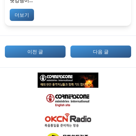
햇강냉이...
더보기
이전 글
다음 글