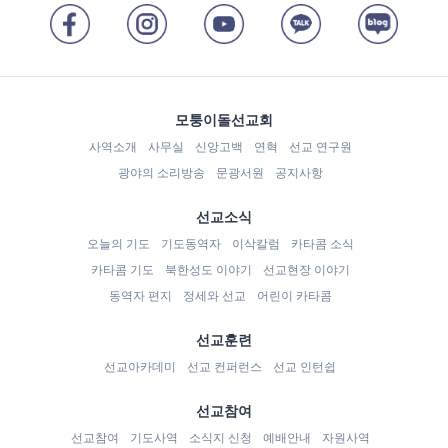
모퉁이돌선교회
사역소개
사무실
신앙고백
연혁
선교 연구원
광야의 소리방송
문광서원
공지사항
선교소식
오늘의 기도
기도동역자
이삭칼럼
카타콤 소식
카타콤 기도
북한성도 이야기
선교현장 이야기
동역자 편지
정세와 선교
어린이 카타콤
선교훈련
선교아카데미
선교 컨퍼런스
선교 인턴쉽
선교참여
선교참여
기도사역
소식지 신청
예배안내
자원사역