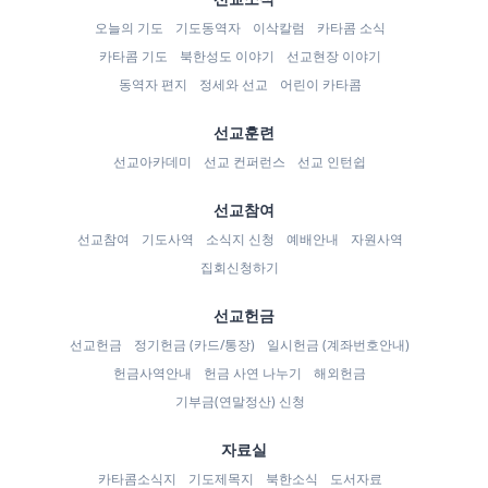
오늘의 기도
기도동역자
이삭칼럼
카타콤 소식
카타콤 기도
북한성도 이야기
선교현장 이야기
동역자 편지
정세와 선교
어린이 카타콤
선교훈련
선교아카데미
선교 컨퍼런스
선교 인턴쉽
선교참여
선교참여
기도사역
소식지 신청
예배안내
자원사역
집회신청하기
선교헌금
선교헌금
정기헌금 (카드/통장)
일시헌금 (계좌번호안내)
헌금사역안내
헌금 사연 나누기
해외헌금
기부금(연말정산) 신청
자료실
카타콤소식지
기도제목지
북한소식
도서자료