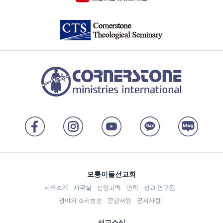
모퉁이돌선교회
사역소개
사무실
신앙고백
연혁
선교 연구원
광야의 소리방송
문광서원
공지사항
선교소식