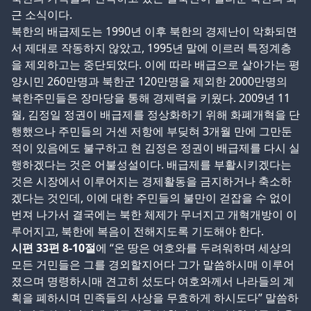
근 소식이다.
북한의 배급제도는 1990년 이후 북한의 경제난이 악화되면
서 제대로 작동하지 않았고, 1995년 말에 이르러 특정계층
을 제외하고는 중단되었다. 이에 따라 배급으로 살아가는 평
양시민 260만명과 북한군 120만명을 제외한 2000만명의
북한주민들은 장마당을 통해 경제력을 키웠다. 2009년 11
월, 김정일 정권이 배급제를 정상화하기 위해 화폐개혁을 단
행했으나 주민들의 거센 저항에 부딪혀 3개월 만에 그만둔
적이 있음에도 불구하고 현 김정은 정권이 배급제를 다시 실
행하겠다는 것은 어불성설이다. 배급제를 부활시키겠다는
것은 시장에서 이루어지는 경제활동을 금지하거나 축소하
겠다는 것인데, 이에 대한 주민들의 불만이 걷잡을 수 없이
번져 나가서 결국에는 북한 체제가 무너지고 개혁개방이 이
루어지고, 북한에 복음이 전해지도록 기도해야 한다.
시편
33
편
8-10
절
에 “온 땅은 여호와를 두려워하며 세상의
모든 거민들은 그를 경외할지어다 그가 말씀하시매 이루어
졌으며 명령하시매 견고히 섰도다 여호와께서 나라들의 계
획을 폐하시며 민족들의 사상을 무효하게 하시도다” 말씀하