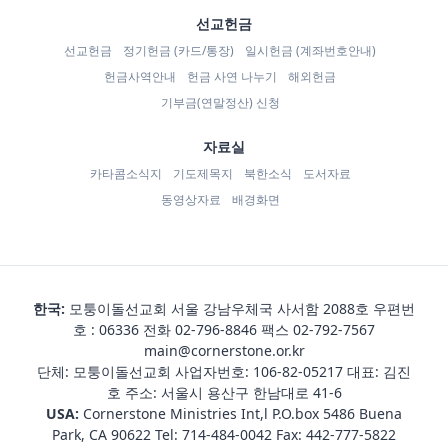
선교헌금
선교헌금
정기헌금 (카드/통장)
일시헌금 (계좌번호안내)
헌금사역안내
헌금 사연 나누기
해외헌금
기부금(연말정산) 신청
자료실
카타콤소식지
기도제목지
북한소식
도서자료
동영상자료
배경화면
한국:
모퉁이돌선교회 서울 강남우체국 사서함 2088호 우편번
호 : 06336 전화
02-796-8846
팩스 02-792-7567
main@cornerstone.or.kr
단체: 모퉁이돌선교회 사업자번호: 106-82-05217 대표: 김진
호 주소: 서울시 용산구 한남대로 41-6
USA:
Cornerstone Ministries Int,l P.O.box 5486 Buena
Park, CA 90622 Tel:
714-484-0042
Fax: 442-777-5822