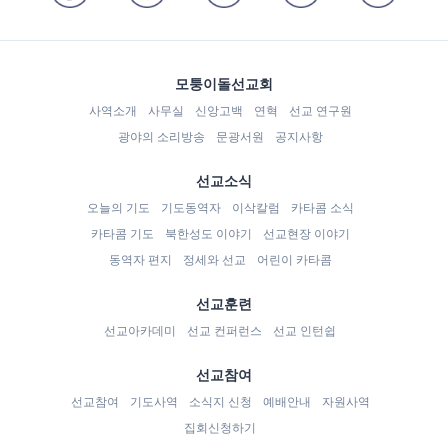
모퉁이돌선교회
사역소개
사무실
신앙고백
연혁
선교 연구원
광야의 소리방송
문광서원
공지사항
선교소식
오늘의 기도
기도동역자
이삭칼럼
카타콤 소식
카타콤 기도
북한성도 이야기
선교현장 이야기
동역자 편지
정세와 선교
어린이 카타콤
선교훈련
선교아카데미
선교 컨퍼런스
선교 인턴쉽
선교참여
선교참여
기도사역
소식지 신청
예배안내
자원사역
집회신청하기