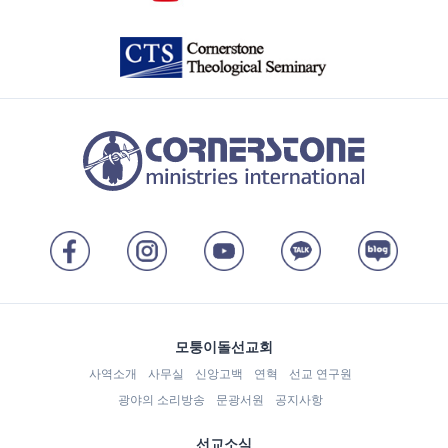
모퉁이돌선교회
사역소개
사무실
신앙고백
연혁
선교 연구원
광야의 소리방송
문광서원
공지사항
선교소식