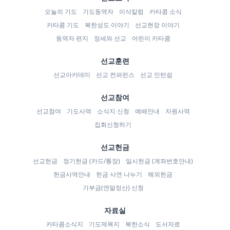
오늘의 기도
기도동역자
이삭칼럼
카타콤 소식
카타콤 기도
북한성도 이야기
선교현장 이야기
동역자 편지
정세와 선교
어린이 카타콤
선교훈련
선교아카데미
선교 컨퍼런스
선교 인턴쉽
선교참여
선교참여
기도사역
소식지 신청
예배안내
자원사역
집회신청하기
선교헌금
선교헌금
정기헌금 (카드/통장)
일시헌금 (계좌번호안내)
헌금사역안내
헌금 사연 나누기
해외헌금
기부금(연말정산) 신청
자료실
카타콤소식지
기도제목지
북한소식
도서자료