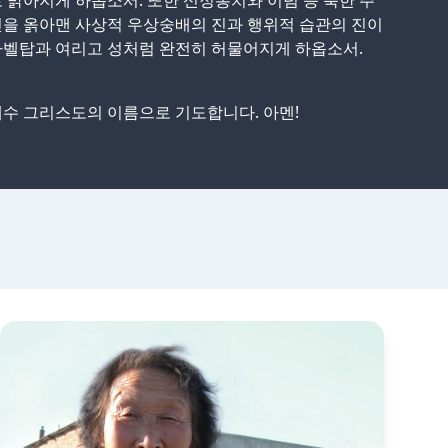
 밝아지게 하옵소서. 또한 신정통치와 이념 등 북한 주
을 옭아맨 사상적 우상숭배의 진과 행위적 습관의 진이
바벨탑과 여리고 성처럼 완전히 허물어지게 하옵소서.
수 그리스도의 이름으로 기도합니다. 아멘!