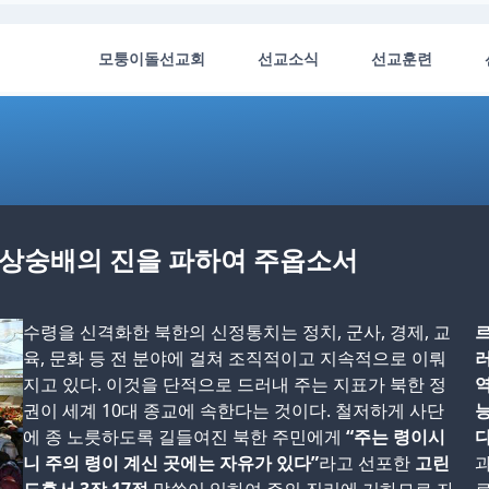
모퉁이돌선교회
선교소식
선교훈련
 우상숭배의 진을 파하여 주옵소서
수령을 신격화한 북한의 신정통치는 정치, 군사, 경제, 교
육, 문화 등 전 분야에 걸쳐 조직적이고 지속적으로 이뤄
러
지고 있다. 이것을 단적으로 드러내 주는 지표가 북한 정
역
권이 세계 10대 종교에 속한다는 것이다. 철저하게 사단
에 종 노릇하도록 길들여진 북한 주민에게
“주는 령이시
다
니 주의 령이 계신 곳에는 자유가 있다”
라고 선포한
고린
과