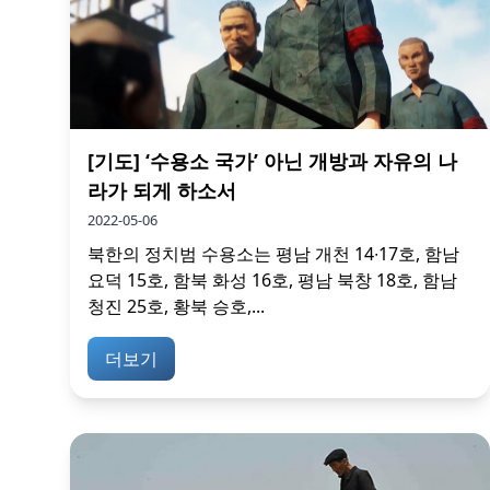
[기도] ‘수용소 국가’ 아닌 개방과 자유의 나
라가 되게 하소서
2022-05-06
북한의 정치범 수용소는 평남 개천 14∙17호, 함남
요덕 15호, 함북 화성 16호, 평남 북창 18호, 함남
청진 25호, 황북 승호,...
더보기