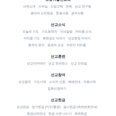
사역소개
사무실
신앙고백
연혁
선교 연구원
광야의 소리방송
문광서원
공지사항
선교소식
오늘의 기도
기도동역자
이삭칼럼
카타콤 소식
카타콤 기도
북한성도 이야기
선교현장 이야기
동역자 편지
정세와 선교
어린이 카타콤
선교훈련
선교아카데미
선교 컨퍼런스
선교 인턴쉽
선교참여
선교참여
기도사역
소식지 신청
예배안내
자원사역
집회신청하기
선교헌금
선교헌금
정기헌금 (카드/통장)
일시헌금 (계좌번호안내)
헌금사역안내
헌금 사연 나누기
해외헌금