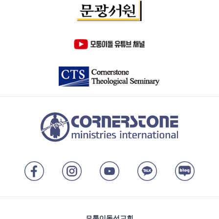
모퉁이돌선교회