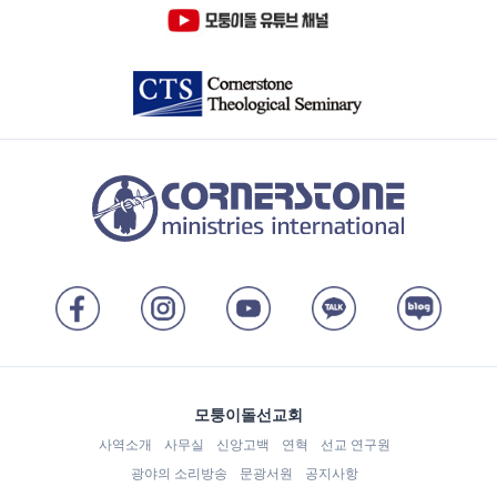
모퉁이돌선교회
사역소개
사무실
신앙고백
연혁
선교 연구원
광야의 소리방송
문광서원
공지사항