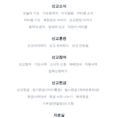
선교소식
오늘의 기도
기도동역자
이삭칼럼
카타콤 소식
카타콤 기도
북한성도 이야기
선교현장 이야기
동역자 편지
정세와 선교
어린이 카타콤
선교훈련
선교아카데미
선교 컨퍼런스
선교 인턴쉽
선교참여
선교참여
기도사역
소식지 신청
예배안내
자원사역
집회신청하기
선교헌금
선교헌금
정기헌금 (카드/통장)
일시헌금 (계좌번호안내)
헌금사역안내
헌금 사연 나누기
해외헌금
기부금(연말정산) 신청
자료실