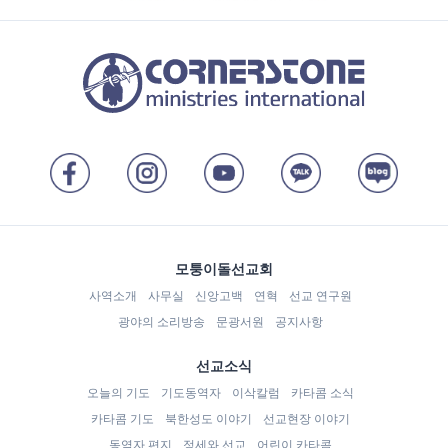
모퉁이돌선교회
사역소개
사무실
신앙고백
연혁
선교 연구원
광야의 소리방송
문광서원
공지사항
선교소식
오늘의 기도
기도동역자
이삭칼럼
카타콤 소식
카타콤 기도
북한성도 이야기
선교현장 이야기
동역자 편지
정세와 선교
어린이 카타콤