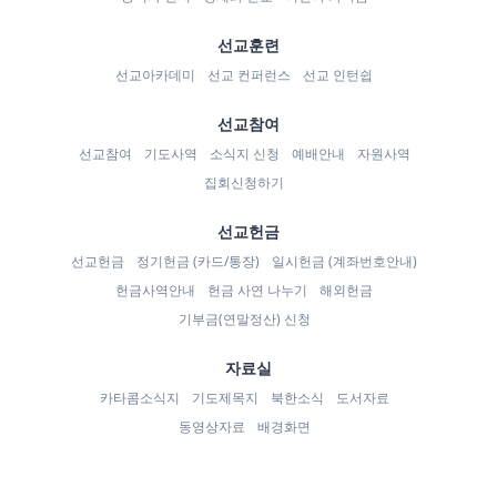
선교훈련
선교아카데미
선교 컨퍼런스
선교 인턴쉽
선교참여
선교참여
기도사역
소식지 신청
예배안내
자원사역
집회신청하기
선교헌금
선교헌금
정기헌금 (카드/통장)
일시헌금 (계좌번호안내)
헌금사역안내
헌금 사연 나누기
해외헌금
기부금(연말정산) 신청
자료실
카타콤소식지
기도제목지
북한소식
도서자료
동영상자료
배경화면