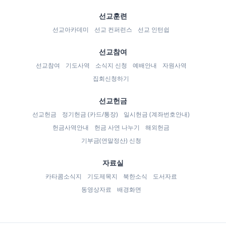
선교훈련
선교아카데미
선교 컨퍼런스
선교 인턴쉽
선교참여
선교참여
기도사역
소식지 신청
예배안내
자원사역
집회신청하기
선교헌금
선교헌금
정기헌금 (카드/통장)
일시헌금 (계좌번호안내)
헌금사역안내
헌금 사연 나누기
해외헌금
기부금(연말정산) 신청
자료실
카타콤소식지
기도제목지
북한소식
도서자료
동영상자료
배경화면