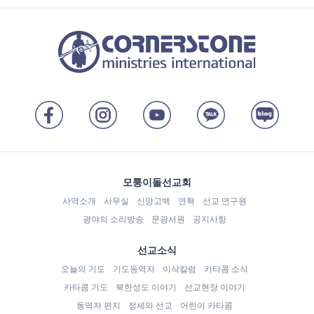
모퉁이돌선교회
사역소개
사무실
신앙고백
연혁
선교 연구원
광야의 소리방송
문광서원
공지사항
선교소식
오늘의 기도
기도동역자
이삭칼럼
카타콤 소식
카타콤 기도
북한성도 이야기
선교현장 이야기
동역자 편지
정세와 선교
어린이 카타콤