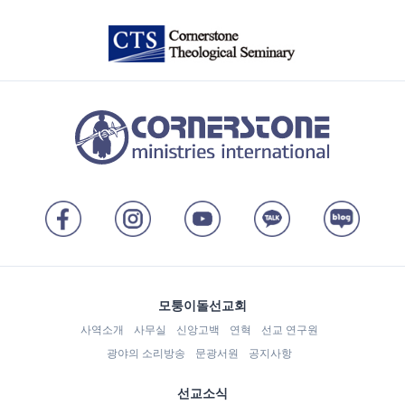
모퉁이돌선교회
사역소개
사무실
신앙고백
연혁
선교 연구원
광야의 소리방송
문광서원
공지사항
선교소식