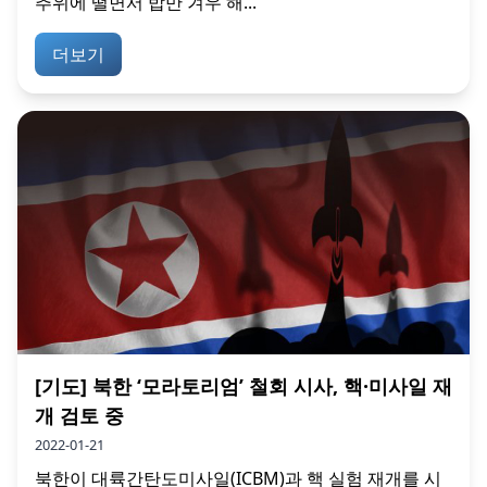
추위에 떨면서 밥만 겨우 해...
더보기
[기도] 북한 ‘모라토리엄’ 철회 시사, 핵·미사일 재
개 검토 중
2022-01-21
북한이 대륙간탄도미사일(ICBM)과 핵 실험 재개를 시