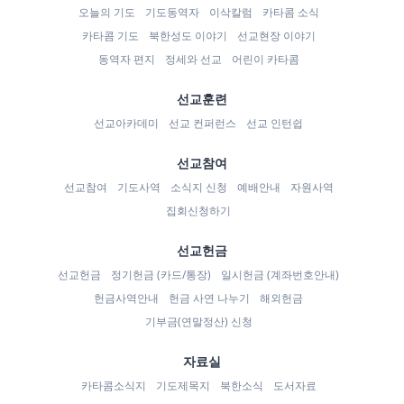
오늘의 기도
기도동역자
이삭칼럼
카타콤 소식
카타콤 기도
북한성도 이야기
선교현장 이야기
동역자 편지
정세와 선교
어린이 카타콤
선교훈련
선교아카데미
선교 컨퍼런스
선교 인턴쉽
선교참여
선교참여
기도사역
소식지 신청
예배안내
자원사역
집회신청하기
선교헌금
선교헌금
정기헌금 (카드/통장)
일시헌금 (계좌번호안내)
헌금사역안내
헌금 사연 나누기
해외헌금
기부금(연말정산) 신청
자료실
카타콤소식지
기도제목지
북한소식
도서자료