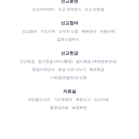
선교훈련
선교아카데미
선교 컨퍼런스
선교 인턴쉽
선교참여
선교참여
기도사역
소식지 신청
예배안내
자원사역
집회신청하기
선교헌금
선교헌금
정기헌금 (카드/통장)
일시헌금 (계좌번호안내)
헌금사역안내
헌금 사연 나누기
해외헌금
기부금(연말정산) 신청
자료실
카타콤소식지
기도제목지
북한소식
도서자료
동영상자료
배경화면