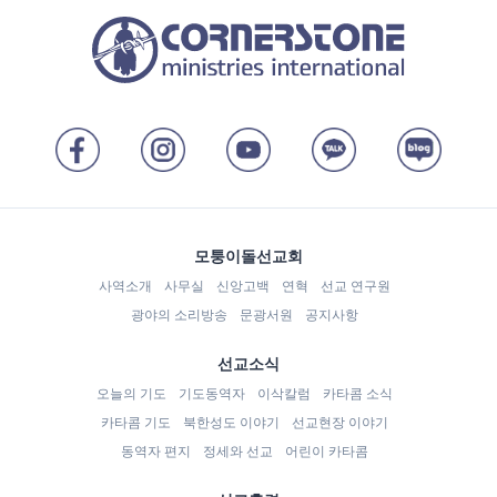
모퉁이돌선교회
사역소개
사무실
신앙고백
연혁
선교 연구원
광야의 소리방송
문광서원
공지사항
선교소식
오늘의 기도
기도동역자
이삭칼럼
카타콤 소식
카타콤 기도
북한성도 이야기
선교현장 이야기
동역자 편지
정세와 선교
어린이 카타콤