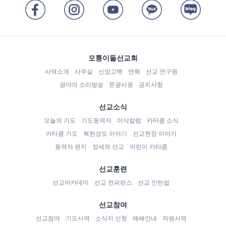
모퉁이돌선교회
사역소개
사무실
신앙고백
연혁
선교 연구원
광야의 소리방송
문광서원
공지사항
선교소식
오늘의 기도
기도동역자
이삭칼럼
카타콤 소식
카타콤 기도
북한성도 이야기
선교현장 이야기
동역자 편지
정세와 선교
어린이 카타콤
선교훈련
선교아카데미
선교 컨퍼런스
선교 인턴쉽
선교참여
선교참여
기도사역
소식지 신청
예배안내
자원사역