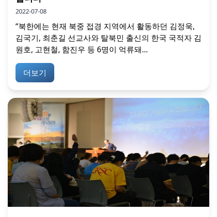
2022-07-08
“북한에는 현재 북중 접경 지역에서 활동하던 김정욱,
김국기, 최춘길 선교사와 탈북민 출신의 한국 국적자 김
원호, 고현철, 함진우 등 6명이 억류돼...
더보기