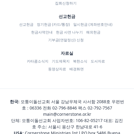
집회신청하기
선교헌금
선교헌금
정기헌금 (카드/통장)
일시헌금 (계좌번호안내)
헌금사역안내
헌금 사연 나누기
해외헌금
기부금(연말정산) 신청
자료실
카타콤소식지
기도제목지
북한소식
도서자료
동영상자료
배경화면
한국:
모퉁이돌선교회 서울 강남우체국 사서함 2088호 우편번
호 : 06336 전화
02-796-8846
팩스 02-792-7567
main@cornerstone.or.kr
단체: 모퉁이돌선교회 사업자번호: 106-82-05217 대표: 김진
호 주소: 서울시 용산구 한남대로 41-6
USA:
Cornerstone Ministries Int,l P.O.box 5486 Buena