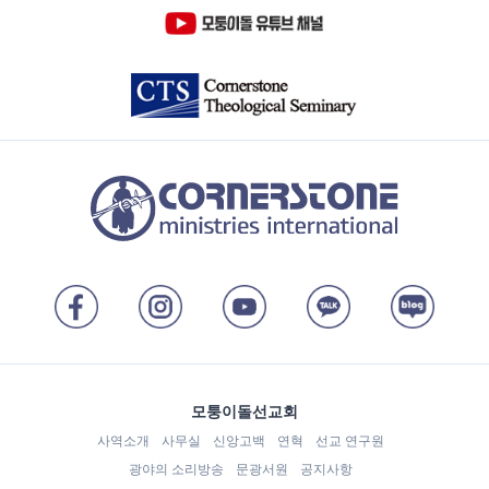
모퉁이돌선교회
사역소개
사무실
신앙고백
연혁
선교 연구원
광야의 소리방송
문광서원
공지사항