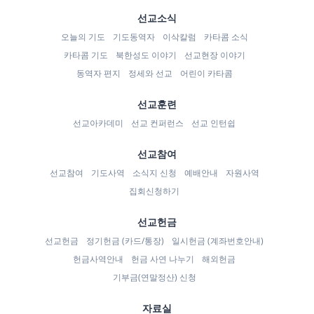
선교소식
오늘의 기도
기도동역자
이삭칼럼
카타콤 소식
카타콤 기도
북한성도 이야기
선교현장 이야기
동역자 편지
정세와 선교
어린이 카타콤
선교훈련
선교아카데미
선교 컨퍼런스
선교 인턴쉽
선교참여
선교참여
기도사역
소식지 신청
예배안내
자원사역
집회신청하기
선교헌금
선교헌금
정기헌금 (카드/통장)
일시헌금 (계좌번호안내)
헌금사역안내
헌금 사연 나누기
해외헌금
기부금(연말정산) 신청
자료실