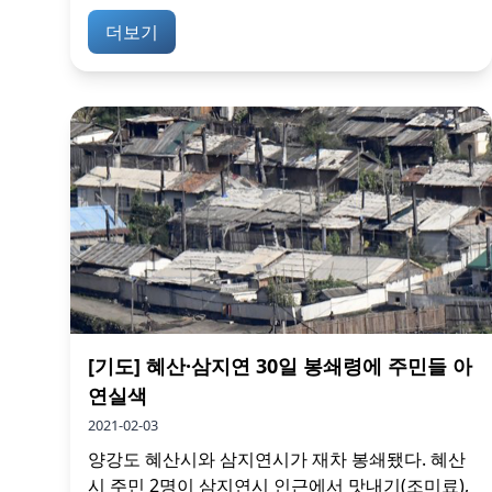
더보기
[기도] 혜산·삼지연 30일 봉쇄령에 주민들 아
연실색
2021-02-03
양강도 혜산시와 삼지연시가 재차 봉쇄됐다. 혜산
시 주민 2명이 삼지연시 인근에서 맛내기(조미료),