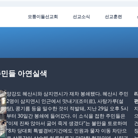
모퉁이돌선교회
선교소식
선교훈련
 주민들 아연실색
양강도 혜산시와 삼지연시가 재차 봉쇄됐다. 혜산시 주민
리
2명이 삼지연시 인근에서 맛내기(조미료), 사탕가루(설
편
탕), 콩기름 등을 밀수한 것이 적발돼, 지난 29일 오후 5시
지
부터 30일간 봉쇄에 들어갔다. 이 소식을 접한 주민들은
으
“이제 진짜 앉아서 굶어 죽게 생겼다”는 불만을 토로하며
건
“8차 당대회 특별경비기간에도 인원과 물자 이동 차단으
장