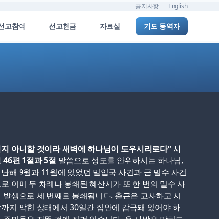
공지사항
English
선교참여
선교헌금
자료실
기도 동역자
지 아니할 것이라 새벽에 하나님이 도우시리로다” 시
 46편 1절과 5절
말씀으로 성도를 안위하시는 하나님,
난해 9월과 11월에 있었던 밀입국 사건과 금 밀수 사건
로 이미 두 차례나 봉쇄된 혜산시가 또 한 번의 밀수 사
 발생으로 세 번째로 봉쇄됩니다. 출근은 고사하고 시
까지 막힌 상태에서 30일간 집안에 감금돼 있어야 하