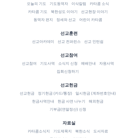
오늘의 기도
기도동역자
이삭칼럼
카타콤 소식
카타콤 기도
북한성도 이야기
선교현장 이야기
동역자 편지
정세와 선교
어린이 카타콤
선교훈련
선교아카데미
선교 컨퍼런스
선교 인턴쉽
선교참여
선교참여
기도사역
소식지 신청
예배안내
자원사역
집회신청하기
선교헌금
선교헌금
정기헌금 (카드/통장)
일시헌금 (계좌번호안내)
헌금사역안내
헌금 사연 나누기
해외헌금
기부금(연말정산) 신청
자료실
카타콤소식지
기도제목지
북한소식
도서자료