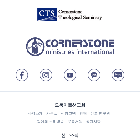
모퉁이돌선교회
사역소개
사무실
신앙고백
연혁
선교 연구원
광야의 소리방송
문광서원
공지사항
선교소식